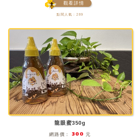
觀看詳情
點閱人氣：289
龍眼蜜350g
300
網路價：
元