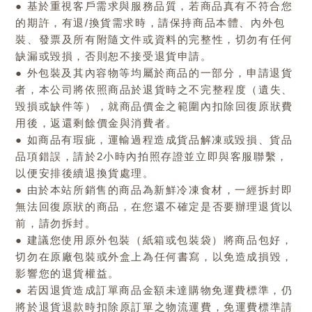
● 基於重視客戶需求與服務品質，若商品真有不符合您
的期許，有退/換貨需求時，請保持商品本體、內外包
裝、發票及所有附隨文件或資料的完整性，切勿有任何
缺漏或毀損，否則恕不接受退貨申請。
● 外包裝及其內容物等均屬於商品的一部分，申請退貨
者，本公司將依照商品於退貨時之不完整程度（遺失、
毀損或缺件等），就商品價金之範圍內扣除回復原狀費
用後，返還剩餘價金與消費者。
● 如商品有瑕疵，運輸過程造成貨品解凍或毀損、貨品
品項錯誤，請於2小時內拍照存證並立即與客服聯繫，
以便安排後續退換貨處理。
● 由於本站所銷售的商品為新鮮冷凍食材，一經拆封即
無法回復原狀的商品，在您還不確定是否要辦理退貨以
前，請勿拆封。
● 建議您使用原外包裝（紙箱或包裝袋）將商品包好，
切勿在原廠包裝或外盒上為任何書寫，以免造成損毀，
影響您的退貨權益。
● 若因退貨造成訂單商品金額未達購物免運費標準，仍
將於退貨退款時扣除原訂單之物流運費，免運費標準請