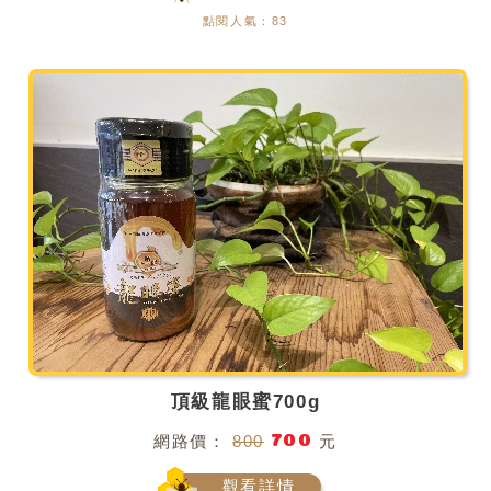
點閱人氣：83
頂級龍眼蜜700g
700
網路價：
800
元
觀看詳情