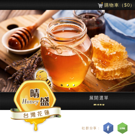
購物車
（$
0
）
●
●
●
展開選單
menu
社群分享：