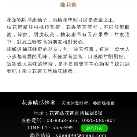
柚花蜜
花蓮鶴岡盛產柚子，而柚花蜂蜜可說是產量之王。
柚花蜜屬於柑橘類花蜜，花香芬芳濃郁，不同於龍眼
蜜，燥熱、甜度較高，柚花蜜帶有天然果香，甜度適
中，對於血糖較高的朋友相對安心。
接觸過柚花蜂蜜的朋友，無一被它征服，這是一款大人
小孩都喜愛的風味，不僅營養豐富、口感酸甜剛剛好。
這款親民美味的蜂蜜，是不是感覺非常心動呢？快試試
看吧！來自花蓮天然柚花蜂蜜！
花蓮晴盛蜂蜜－
天然無毒蜂蜜、養蜂場推薦
地址：花蓮縣花蓮市國風街8號
服務電話：03-8353-555、0925-585-801
LINE ID：sbee999
加入好友
聯絡信箱：sbee999@gmail.com