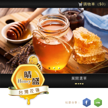
購物車
（$
0
）
●
●
●
展開選單
menu
社群分享：