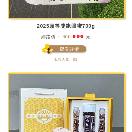
2025頭等獎龍眼蜜700g
800
網路價：
900
元
觀看詳情
點閱人氣：83