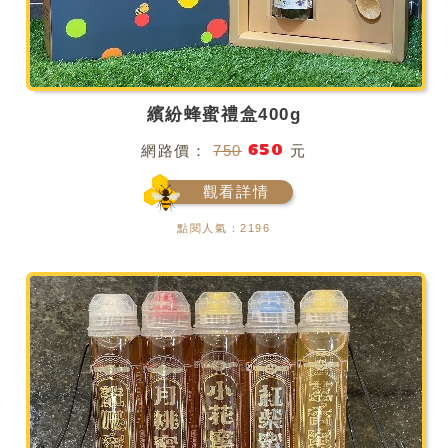
繽紛蜂蜜禮盒400g
650
網路價：
750
元
觀看詳情
點閱人氣：2196