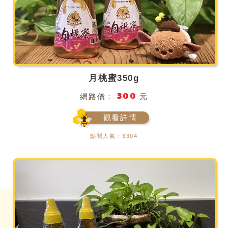
月桃蜜350g
300
網路價：
元
觀看詳情
點閱人氣：3304