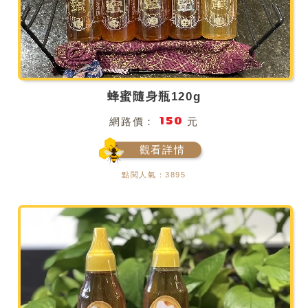
蜂蜜隨身瓶120g
150
網路價：
元
觀看詳情
點閱人氣：3895