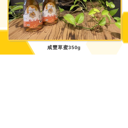
咸豐草蜜350g
300
網路價：
元
觀看詳情
點閱人氣：596