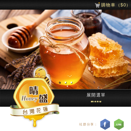
購物車
（$
0
）
●
●
●
展開選單
menu
社群分享：