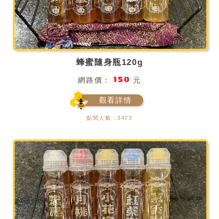
蜂蜜隨身瓶120g
150
網路價：
元
觀看詳情
點閱人氣：3473